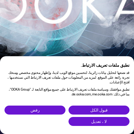
نطبق ملفات تعريف الارتباط.
قد نضعها لتحليل بيانات زائرينا، لتحسين موقع الويب لدينا، وإظهار محتوى مخصص ومنحك
تجربة رائعة على الموقع. لمزيد من المعلومات حول ملفات تعريف الارتباط التي نستخدمها ،
افتح الإعدادات.
تطبق موافقتك وسياسة ملفات تعريف الارتباط على جميع مواقع التابعة لـ "OOKA Group"،
بما في ذلك: de.ooka.com, me.ooka.com.
is under maintenance.
قبول الكل
رفض
لا ، تعديل