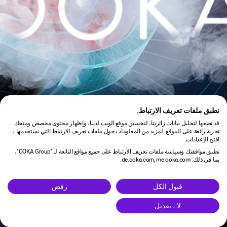
نطبق ملفات تعريف الارتباط.
قد نضعها لتحليل بيانات زائرينا، لتحسين موقع الويب لدينا، وإظهار محتوى مخصص ومنحك
تجربة رائعة على الموقع. لمزيد من المعلومات حول ملفات تعريف الارتباط التي نستخدمها ،
افتح الإعدادات.
تطبق موافقتك وسياسة ملفات تعريف الارتباط على جميع مواقع التابعة لـ "OOKA Group"،
بما في ذلك: de.ooka.com, me.ooka.com.
is under maintenance.
قبول الكل
رفض
لا ، تعديل