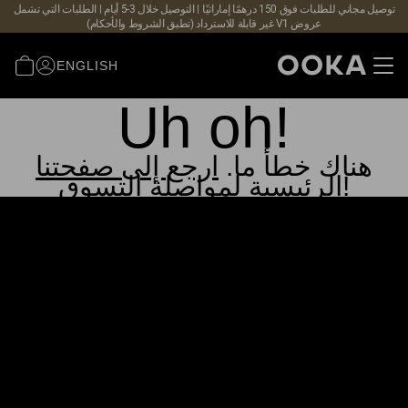
توصيل مجاني للطلبات فوق 150 درهمًا إماراتيًا | التوصيل خلال 3-5 أيام | الطلبات التي تشمل
عروض V1 غير قابلة للاسترداد (تطبق الشروط والأحكام)
ENGLISH
Uh oh!
هناك خطأ ما.
ارجع إلى صفحتنا
الرئيسية لمواصلة التسوق!