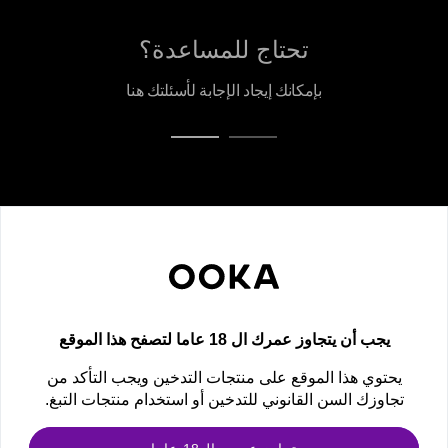
تحتاج للمساعدة؟
بإمكانك إيجاد الإجابة لأسئلتك هنا
نشرة OOKA الإخبارية
احصل على أحدث العروض والصفقات الحصرية وإعلانات المنتجات الجديدة!
newsletter
يجب أن يتجاوز عمرك ال 18 عاما لتصفح هذا الموقع
الاشتراك
يحتوي هذا الموقع على منتجات التدخين ويجب التأكد من
تجاوزك السن القانوني للتدخين أو استخدام منتجات التبغ.
تابعنا
ابق على اتصال ولا تفوت أي شيء. اكتشف المزيد معنا اليوم!