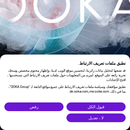
نطبق ملفات تعريف الارتباط.
قد نضعها لتحليل بيانات زائرينا، لتحسين موقع الويب لدينا، وإظهار محتوى مخصص ومنحك
تجربة رائعة على الموقع. لمزيد من المعلومات حول ملفات تعريف الارتباط التي نستخدمها ،
افتح الإعدادات.
تطبق موافقتك وسياسة ملفات تعريف الارتباط على جميع مواقع التابعة لـ "OOKA Group"،
بما في ذلك: de.ooka.com, me.ooka.com.
is under maintenance.
قبول الكل
رفض
لا ، تعديل