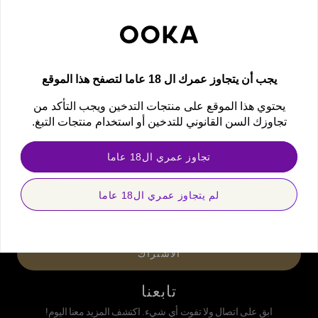
تحتاج للمساعدة؟
بإمكانك إيجاد الإجابة لأسئلتك هنا
يجب أن يتجاوز عمرك ال 18 عاما لتصفح هذا الموقع
يحتوي هذا الموقع على منتجات التدخين ويجب التأكد من
تجاوزك السن القانوني للتدخين أو استخدام منتجات التبغ.
نشرة OOKA الإخبارية
تجاوز عمري ال18 عاما
احصل على أحدث العروض والصفقات الحصرية وإعلانات المنتجات الجديدة!
لم يتجاوز عمري ال18 عاما
newsletter
الاشتراك
تابعنا
ابق على اتصال ولا تفوت أي شيء. اكتشف المزيد معنا اليوم!