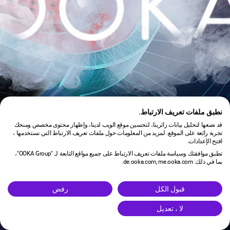
نطبق ملفات تعريف الارتباط.
قد نضعها لتحليل بيانات زائرينا، لتحسين موقع الويب لدينا، وإظهار محتوى مخصص ومنحك
تجربة رائعة على الموقع. لمزيد من المعلومات حول ملفات تعريف الارتباط التي نستخدمها ،
افتح الإعدادات.
تطبق موافقتك وسياسة ملفات تعريف الارتباط على جميع مواقع التابعة لـ "OOKA Group"،
بما في ذلك: de.ooka.com, me.ooka.com.
is under maintenance.
قبول الكل
رفض
لا ، تعديل