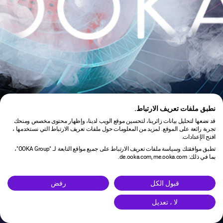
نطبق ملفات تعريف الارتباط.
قد نضعها لتحليل بيانات زائرينا، لتحسين موقع الويب لدينا، وإظهار محتوى مخصص ومنحك
تجربة رائعة على الموقع. لمزيد من المعلومات حول ملفات تعريف الارتباط التي نستخدمها ،
افتح الإعدادات.
تطبق موافقتك وسياسة ملفات تعريف الارتباط على جميع مواقع التابعة لـ "OOKA Group"،
بما في ذلك: de.ooka.com, me.ooka.com.
is under maintenance.
قبول الكل
رفض
لا ، تعديل