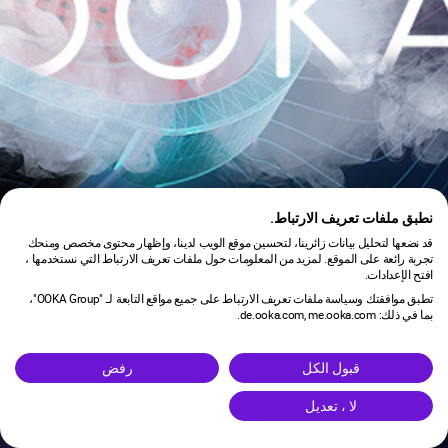
نطبق ملفات تعريف الارتباط.
قد نضعها لتحليل بيانات زائرينا، لتحسين موقع الويب لدينا، وإظهار محتوى مخصص ومنحك
تجربة رائعة على الموقع. لمزيد من المعلومات حول ملفات تعريف الارتباط التي نستخدمها ،
افتح الإعدادات.
تطبق موافقتك وسياسة ملفات تعريف الارتباط على جميع مواقع التابعة لـ "OOKA Group"،
بما في ذلك: de.ooka.com, me.ooka.com.
is under maintenance.
قبول الكل
رفض
لا ، تعديل