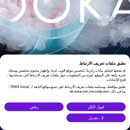
نطبق ملفات تعريف الارتباط.
قد نضعها لتحليل بيانات زائرينا، لتحسين موقع الويب لدينا، وإظهار محتوى مخصص ومنحك
تجربة رائعة على الموقع. لمزيد من المعلومات حول ملفات تعريف الارتباط التي نستخدمها ،
افتح الإعدادات.
تطبق موافقتك وسياسة ملفات تعريف الارتباط على جميع مواقع التابعة لـ "OOKA Group"،
بما في ذلك: de.ooka.com, me.ooka.com.
is under maintenance.
قبول الكل
رفض
لا ، تعديل