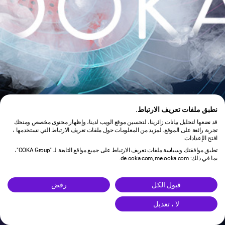
نطبق ملفات تعريف الارتباط.
قد نضعها لتحليل بيانات زائرينا، لتحسين موقع الويب لدينا، وإظهار محتوى مخصص ومنحك
تجربة رائعة على الموقع. لمزيد من المعلومات حول ملفات تعريف الارتباط التي نستخدمها ،
افتح الإعدادات.
تطبق موافقتك وسياسة ملفات تعريف الارتباط على جميع مواقع التابعة لـ "OOKA Group"،
بما في ذلك: de.ooka.com, me.ooka.com.
is under maintenance.
قبول الكل
رفض
لا ، تعديل