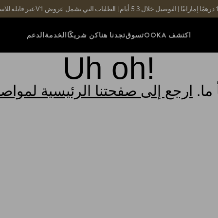
اكتشف OOKA
تسوق
تجدنا هنا
كن شريكًا
الخدمة
الدعم
Uh oh!
ما.