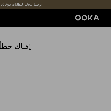
توصيل مجاني للطلبات فوق 150 درهمًا إماراتيًا | التوصيل خلال 3-5 أيام | الطلبات التي تشمل عروض V1 غير قابلة للاسترداد (تطبق الشروط والأحكام)
ارجع إلى صفحتنا الرئيسية لمواصلة التسوق!
هناك خطأ 