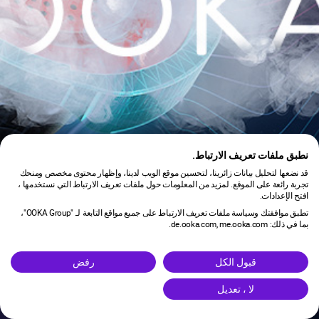
نطبق ملفات تعريف الارتباط.
قد نضعها لتحليل بيانات زائرينا، لتحسين موقع الويب لدينا، وإظهار محتوى مخصص ومنحك
تجربة رائعة على الموقع. لمزيد من المعلومات حول ملفات تعريف الارتباط التي نستخدمها ،
افتح الإعدادات.
تطبق موافقتك وسياسة ملفات تعريف الارتباط على جميع مواقع التابعة لـ "OOKA Group"،
بما في ذلك: de.ooka.com, me.ooka.com.
is under maintenance.
قبول الكل
رفض
لا ، تعديل