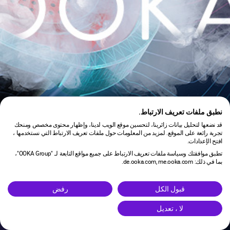
نطبق ملفات تعريف الارتباط.
قد نضعها لتحليل بيانات زائرينا، لتحسين موقع الويب لدينا، وإظهار محتوى مخصص ومنحك
تجربة رائعة على الموقع. لمزيد من المعلومات حول ملفات تعريف الارتباط التي نستخدمها ،
افتح الإعدادات.
تطبق موافقتك وسياسة ملفات تعريف الارتباط على جميع مواقع التابعة لـ "OOKA Group"،
بما في ذلك: de.ooka.com, me.ooka.com.
is under maintenance.
قبول الكل
رفض
لا ، تعديل