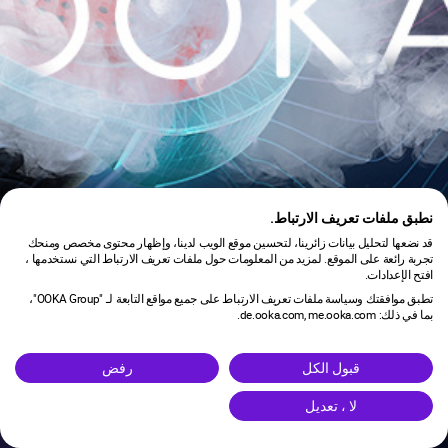
نطبق ملفات تعريف الارتباط.
قد نضعها لتحليل بيانات زائرينا، لتحسين موقع الويب لدينا، وإظهار محتوى مخصص ومنحك
تجربة رائعة على الموقع. لمزيد من المعلومات حول ملفات تعريف الارتباط التي نستخدمها ،
افتح الإعدادات.
تطبق موافقتك وسياسة ملفات تعريف الارتباط على جميع مواقع التابعة لـ "OOKA Group"،
بما في ذلك: de.ooka.com, me.ooka.com.
is under maintenance.
قبول الكل
رفض
لا ، تعديل