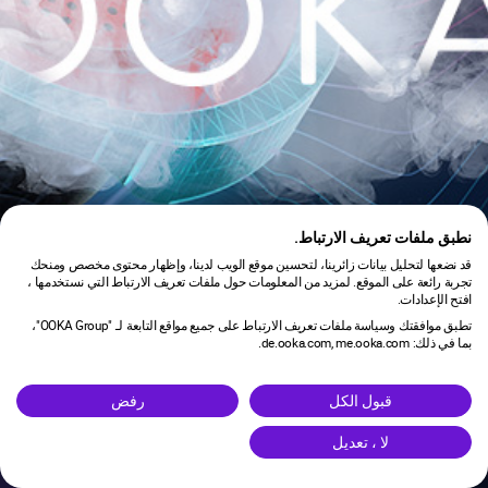
نطبق ملفات تعريف الارتباط.
قد نضعها لتحليل بيانات زائرينا، لتحسين موقع الويب لدينا، وإظهار محتوى مخصص ومنحك
تجربة رائعة على الموقع. لمزيد من المعلومات حول ملفات تعريف الارتباط التي نستخدمها ،
افتح الإعدادات.
تطبق موافقتك وسياسة ملفات تعريف الارتباط على جميع مواقع التابعة لـ "OOKA Group"،
بما في ذلك: de.ooka.com, me.ooka.com.
is under maintenance.
قبول الكل
رفض
لا ، تعديل