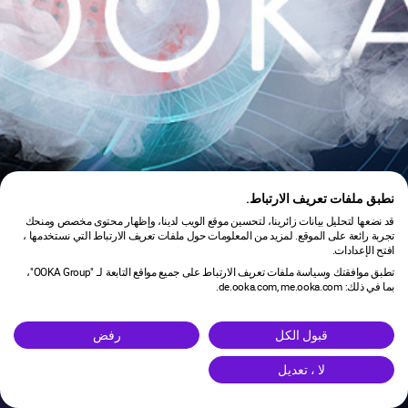
نطبق ملفات تعريف الارتباط.
قد نضعها لتحليل بيانات زائرينا، لتحسين موقع الويب لدينا، وإظهار محتوى مخصص ومنحك
تجربة رائعة على الموقع. لمزيد من المعلومات حول ملفات تعريف الارتباط التي نستخدمها ،
افتح الإعدادات.
تطبق موافقتك وسياسة ملفات تعريف الارتباط على جميع مواقع التابعة لـ "OOKA Group"،
بما في ذلك: de.ooka.com, me.ooka.com.
is under maintenance.
قبول الكل
رفض
لا ، تعديل