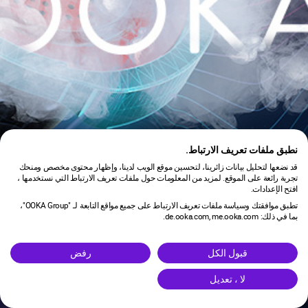
نطبق ملفات تعريف الارتباط.
قد نضعها لتحليل بيانات زائرينا، لتحسين موقع الويب لدينا، وإظهار محتوى مخصص ومنحك
تجربة رائعة على الموقع. لمزيد من المعلومات حول ملفات تعريف الارتباط التي نستخدمها ،
افتح الإعدادات.
تطبق موافقتك وسياسة ملفات تعريف الارتباط على جميع مواقع التابعة لـ "OOKA Group"،
بما في ذلك: de.ooka.com, me.ooka.com.
is under maintenance.
قبول الكل
رفض
لا ، تعديل