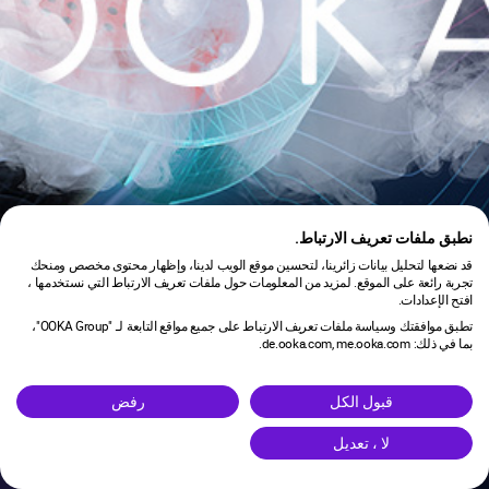
نطبق ملفات تعريف الارتباط.
قد نضعها لتحليل بيانات زائرينا، لتحسين موقع الويب لدينا، وإظهار محتوى مخصص ومنحك
تجربة رائعة على الموقع. لمزيد من المعلومات حول ملفات تعريف الارتباط التي نستخدمها ،
افتح الإعدادات.
تطبق موافقتك وسياسة ملفات تعريف الارتباط على جميع مواقع التابعة لـ "OOKA Group"،
بما في ذلك: de.ooka.com, me.ooka.com.
is under maintenance.
قبول الكل
رفض
لا ، تعديل