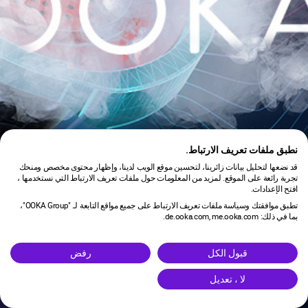
نطبق ملفات تعريف الارتباط.
قد نضعها لتحليل بيانات زائرينا، لتحسين موقع الويب لدينا، وإظهار محتوى مخصص ومنحك
تجربة رائعة على الموقع. لمزيد من المعلومات حول ملفات تعريف الارتباط التي نستخدمها ،
افتح الإعدادات.
تطبق موافقتك وسياسة ملفات تعريف الارتباط على جميع مواقع التابعة لـ "OOKA Group"،
بما في ذلك: de.ooka.com, me.ooka.com.
is under maintenance.
قبول الكل
رفض
لا ، تعديل