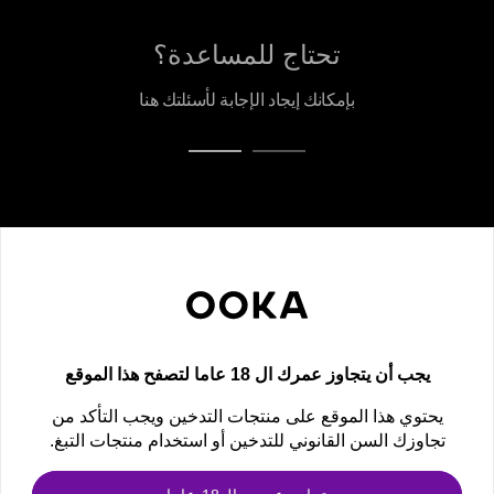
تحتاج للمساعدة؟
بإمكانك إيجاد الإجابة لأسئلتك هنا
نشرة OOKA الإخبارية
احصل على أحدث العروض والصفقات الحصرية وإعلانات المنتجات الجديدة!
newsletter
يجب أن يتجاوز عمرك ال 18 عاما لتصفح هذا الموقع
الاشتراك
يحتوي هذا الموقع على منتجات التدخين ويجب التأكد من
تجاوزك السن القانوني للتدخين أو استخدام منتجات التبغ.
تابعنا
ابق على اتصال ولا تفوت أي شيء. اكتشف المزيد معنا اليوم!