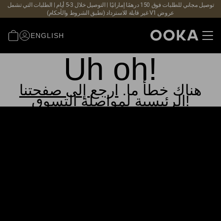
توصيل مجاني للطلبات فوق 150 درهمًا إماراتيًا | التوصيل خلال 3-5 أيام | الطلبات التي تشمل
عروض V1 غير قابلة للاسترداد (تطبق الشروط والأحكام)
ENGLISH
Uh oh!
هناك خطأ ما.
ارجع إلى صفحتنا
الرئيسية لمواصلة التسوق!