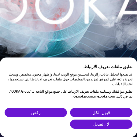
نطبق ملفات تعريف الارتباط.
قد نضعها لتحليل بيانات زائرينا، لتحسين موقع الويب لدينا، وإظهار محتوى مخصص ومنحك
تجربة رائعة على الموقع. لمزيد من المعلومات حول ملفات تعريف الارتباط التي نستخدمها ،
افتح الإعدادات.
تطبق موافقتك وسياسة ملفات تعريف الارتباط على جميع مواقع التابعة لـ "OOKA Group"،
بما في ذلك: de.ooka.com, me.ooka.com.
is under maintenance.
قبول الكل
رفض
لا ، تعديل