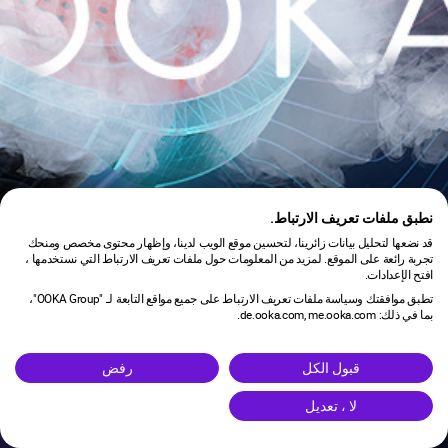
نطبق ملفات تعريف الارتباط.
قد نضعها لتحليل بيانات زائرينا، لتحسين موقع الويب لدينا، وإظهار محتوى مخصص ومنحك
تجربة رائعة على الموقع. لمزيد من المعلومات حول ملفات تعريف الارتباط التي نستخدمها ،
افتح الإعدادات.
تطبق موافقتك وسياسة ملفات تعريف الارتباط على جميع مواقع التابعة لـ "OOKA Group"،
بما في ذلك: de.ooka.com, me.ooka.com.
is under maintenance.
قبول الكل
رفض
لا ، تعديل