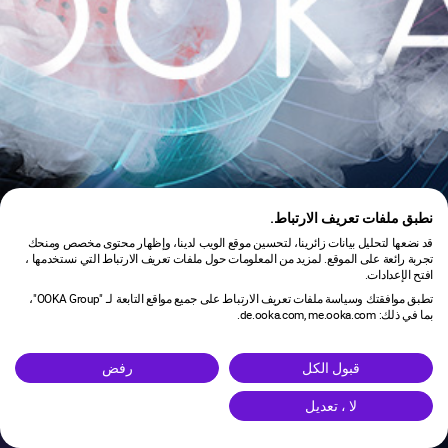
نطبق ملفات تعريف الارتباط.
قد نضعها لتحليل بيانات زائرينا، لتحسين موقع الويب لدينا، وإظهار محتوى مخصص ومنحك
تجربة رائعة على الموقع. لمزيد من المعلومات حول ملفات تعريف الارتباط التي نستخدمها ،
افتح الإعدادات.
تطبق موافقتك وسياسة ملفات تعريف الارتباط على جميع مواقع التابعة لـ "OOKA Group"،
بما في ذلك: de.ooka.com, me.ooka.com.
is under maintenance.
قبول الكل
رفض
لا ، تعديل