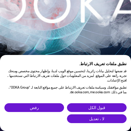
نطبق ملفات تعريف الارتباط.
قد نضعها لتحليل بيانات زائرينا، لتحسين موقع الويب لدينا، وإظهار محتوى مخصص ومنحك
تجربة رائعة على الموقع. لمزيد من المعلومات حول ملفات تعريف الارتباط التي نستخدمها ،
افتح الإعدادات.
تطبق موافقتك وسياسة ملفات تعريف الارتباط على جميع مواقع التابعة لـ "OOKA Group"،
بما في ذلك: de.ooka.com, me.ooka.com.
is under maintenance.
قبول الكل
رفض
لا ، تعديل