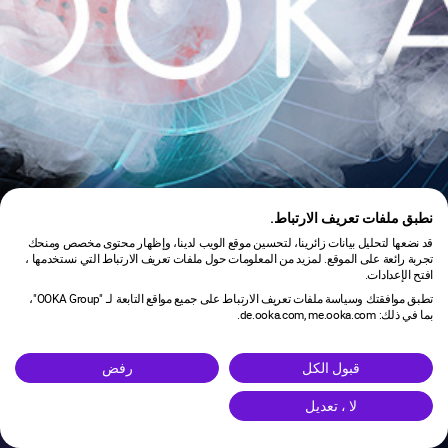
نطبق ملفات تعريف الارتباط.
قد نضعها لتحليل بيانات زائرينا، لتحسين موقع الويب لدينا، وإظهار محتوى مخصص ومنحك
تجربة رائعة على الموقع. لمزيد من المعلومات حول ملفات تعريف الارتباط التي نستخدمها ،
افتح الإعدادات.
تطبق موافقتك وسياسة ملفات تعريف الارتباط على جميع مواقع التابعة لـ "OOKA Group"،
بما في ذلك: de.ooka.com, me.ooka.com.
is under maintenance.
قبول الكل
رفض
لا ، تعديل