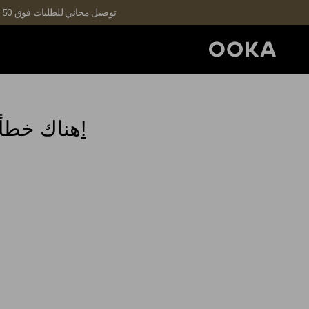
توصيل مجاني للطلبات فوق 150 درهمًا إماراتيًا | التوصيل خلال 3-5 أيام | الطلبات التي تشمل عروض V1 غير قابلة للاسترداد (تطبق الشروط والأحكام)
ارجع إلى صفحتنا الرئيسية لمواصلة التسوق!
هناك خطأ 