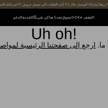
اكتشف OOKA
تسوق
تجدنا هنا
كن شريكًا
الخدمة
الدعم
Uh oh!
ما.