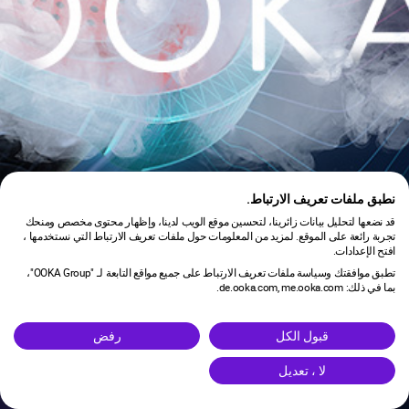
نطبق ملفات تعريف الارتباط.
قد نضعها لتحليل بيانات زائرينا، لتحسين موقع الويب لدينا، وإظهار محتوى مخصص ومنحك
تجربة رائعة على الموقع. لمزيد من المعلومات حول ملفات تعريف الارتباط التي نستخدمها ،
افتح الإعدادات.
تطبق موافقتك وسياسة ملفات تعريف الارتباط على جميع مواقع التابعة لـ "OOKA Group"،
بما في ذلك: de.ooka.com, me.ooka.com.
is under maintenance.
قبول الكل
رفض
لا ، تعديل