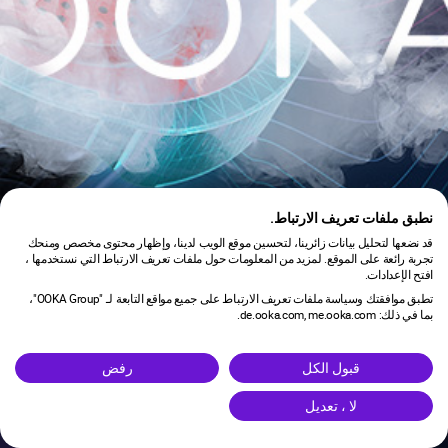
نطبق ملفات تعريف الارتباط.
قد نضعها لتحليل بيانات زائرينا، لتحسين موقع الويب لدينا، وإظهار محتوى مخصص ومنحك
تجربة رائعة على الموقع. لمزيد من المعلومات حول ملفات تعريف الارتباط التي نستخدمها ،
افتح الإعدادات.
تطبق موافقتك وسياسة ملفات تعريف الارتباط على جميع مواقع التابعة لـ "OOKA Group"،
بما في ذلك: de.ooka.com, me.ooka.com.
is under maintenance.
قبول الكل
رفض
لا ، تعديل