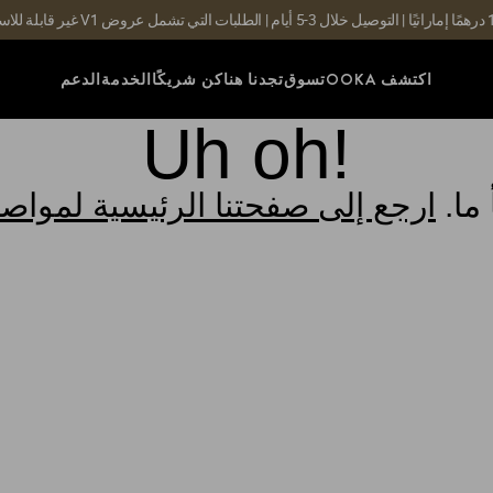
اكتشف OOKA
تسوق
تجدنا هنا
كن شريكًا
الخدمة
الدعم
Uh oh!
ما.