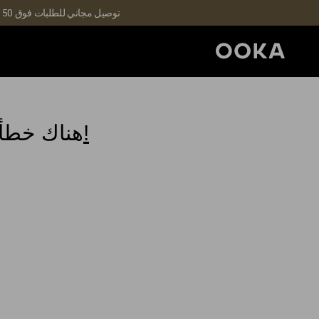
توصيل مجاني للطلبات فوق 150 درهمًا إماراتيًا | التوصيل خلال 3-5 أيام | الطلبات التي تشمل عروض V1 غير قابلة للاسترداد (تطبق الشروط والأحكام)
ارجع إلى صفحتنا الرئيسية لمواصلة التسوق!
هناك خطأ 