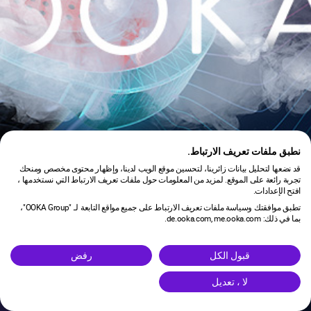
نطبق ملفات تعريف الارتباط.
قد نضعها لتحليل بيانات زائرينا، لتحسين موقع الويب لدينا، وإظهار محتوى مخصص ومنحك
تجربة رائعة على الموقع. لمزيد من المعلومات حول ملفات تعريف الارتباط التي نستخدمها ،
افتح الإعدادات.
تطبق موافقتك وسياسة ملفات تعريف الارتباط على جميع مواقع التابعة لـ "OOKA Group"،
بما في ذلك: de.ooka.com, me.ooka.com.
is under maintenance.
قبول الكل
رفض
لا ، تعديل